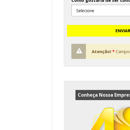
Como gostaria de ser con
ENVIA
Atenção!
*
Campos
Conheça Nossa Empres