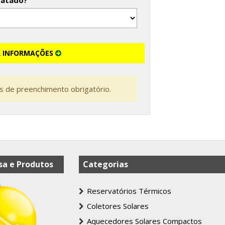
tatado?
R INFORMAÇÕES
 de preenchimento obrigatório.
a e Produtos
Categorias
Reservatórios Térmicos
Coletores Solares
Aquecedores Solares Compactos