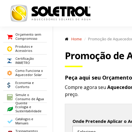
Orçamento sem
Compromisso
Home
Promoção de Aquecedor
Produtos e
Acessórios
Promoção de A
Certificação
INMETRO
Como Funciona o
Aquecedor Solar
Peça aqui seu Orçament
Economia e
Compre agora seu
Aquecedor
Conforto
preço.
Simule o
Consumo de Água
Quente
Ecologia e
Sustentabilidade
Catálogos e
Onde Pretende Aplicar o A
Manuais
Treinamentos