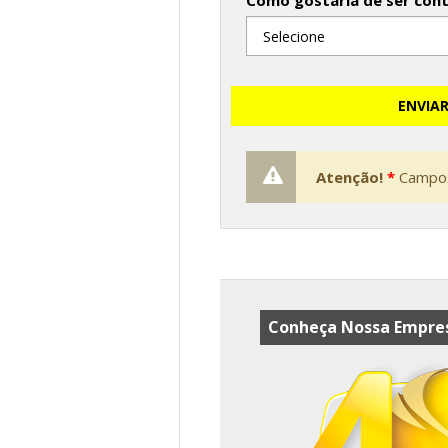
Como gostaria de ser con
ENVIA
Atenção!
*
Campos
Conheça Nossa Empres