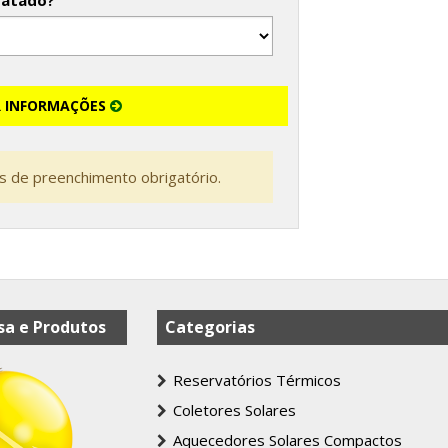
tatado?
R INFORMAÇÕES
 de preenchimento obrigatório.
a e Produtos
Categorias
Reservatórios Térmicos
Coletores Solares
Aquecedores Solares Compactos