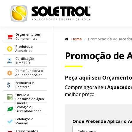
Orçamento sem
Compromisso
Home
Promoção de Aquecedor
Produtos e
Acessórios
Promoção de A
Certificação
INMETRO
Como Funciona o
Aquecedor Solar
Peça aqui seu Orçament
Economia e
Compre agora seu
Aquecedor
Conforto
melhor preço.
Simule o
Consumo de Água
Quente
Ecologia e
Sustentabilidade
Catálogos e
Onde Pretende Aplicar o A
Manuais
Treinamentos