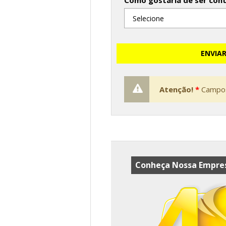
Como gostaria de ser con
ENVIA
Atenção!
*
Campos
Conheça Nossa Empres