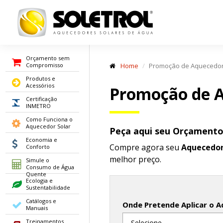
Orçamento sem
Compromisso
Home
Promoção de Aquecedor
Produtos e
Acessórios
Promoção de A
Certificação
INMETRO
Como Funciona o
Aquecedor Solar
Peça aqui seu Orçament
Economia e
Compre agora seu
Aquecedor
Conforto
melhor preço.
Simule o
Consumo de Água
Quente
Ecologia e
Sustentabilidade
Catálogos e
Onde Pretende Aplicar o A
Manuais
Treinamentos