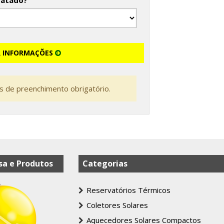
tatado?
R INFORMAÇÕES
 de preenchimento obrigatório.
a e Produtos
Categorias
Reservatórios Térmicos
Coletores Solares
Aquecedores Solares Compactos