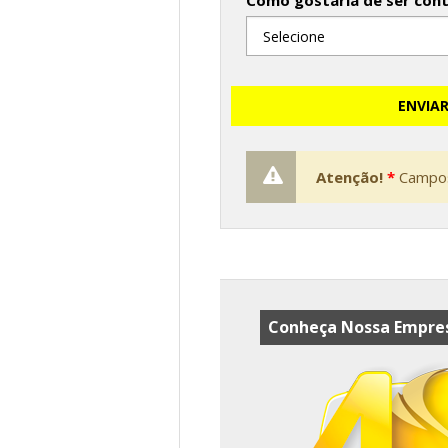
Como gostaria de ser con
ENVIA
Atenção!
*
Campos
Conheça Nossa Empres