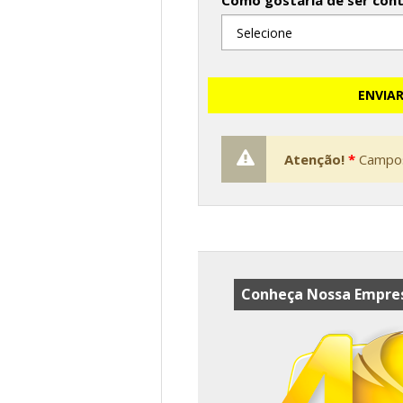
Como gostaria de ser con
ENVIA
Atenção!
*
Campos
Conheça Nossa Empres