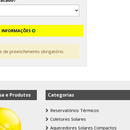
tatado?
R INFORMAÇÕES
 de preenchimento obrigatório.
a e Produtos
Categorias
Reservatórios Térmicos
Coletores Solares
Aquecedores Solares Compactos