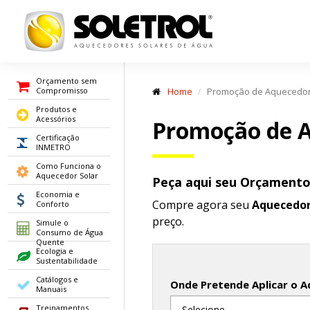
Orçamento sem
Compromisso
Home
Promoção de Aquecedor
Produtos e
Acessórios
Promoção de A
Certificação
INMETRO
Como Funciona o
Aquecedor Solar
Peça aqui seu Orçament
Economia e
Compre agora seu
Aquecedor
Conforto
preço.
Simule o
Consumo de Água
Quente
Ecologia e
Sustentabilidade
Catálogos e
Onde Pretende Aplicar o A
Manuais
Treinamentos