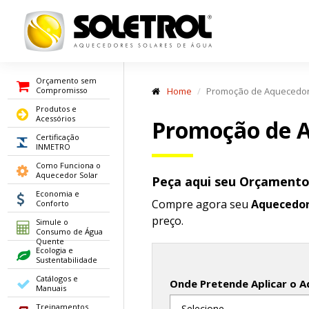
Orçamento sem
Compromisso
Home
Promoção de Aquecedor
Produtos e
Acessórios
Promoção de A
Certificação
INMETRO
Como Funciona o
Aquecedor Solar
Peça aqui seu Orçament
Economia e
Compre agora seu
Aquecedor
Conforto
preço.
Simule o
Consumo de Água
Quente
Ecologia e
Sustentabilidade
Catálogos e
Onde Pretende Aplicar o A
Manuais
Treinamentos