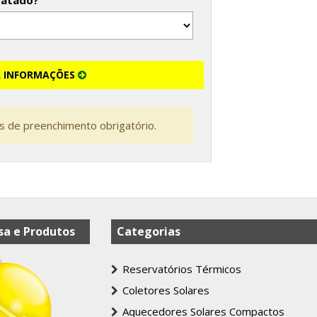
tatado?
R INFORMAÇÕES
 de preenchimento obrigatório.
a e Produtos
Categorias
Reservatórios Térmicos
Coletores Solares
Aquecedores Solares Compactos