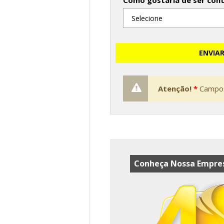
Como gostaria de ser con
ENVIA
Atenção!
*
Campos
Conheça Nossa Empres