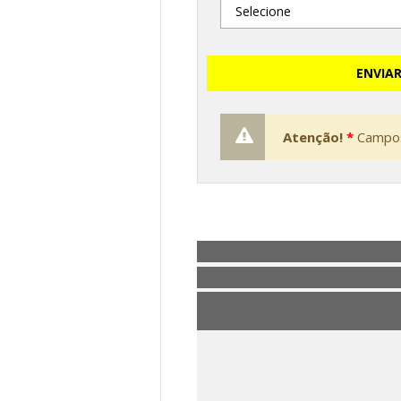
ENVIA
Atenção!
*
Campos