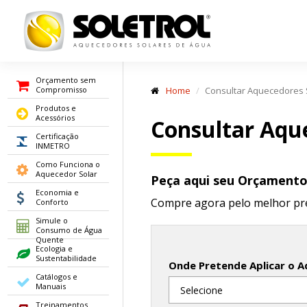
Orçamento sem
Compromisso
Home
Consultar Aquecedores 
Produtos e
Acessórios
Consultar Aqu
Certificação
INMETRO
Como Funciona o
Aquecedor Solar
Peça aqui seu Orçament
Economia e
Compre agora pelo melhor pr
Conforto
Simule o
Consumo de Água
Quente
Ecologia e
Sustentabilidade
Onde Pretende Aplicar o A
Catálogos e
Manuais
Treinamentos