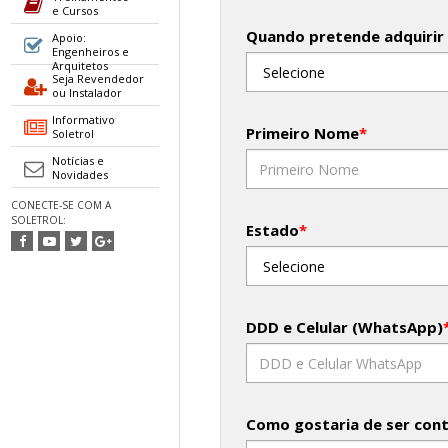
e Cursos
Quando pretende adquirir
Apoio:
Engenheiros e
Arquitetos
Seja Revendedor
ou Instalador
Informativo
Primeiro Nome
*
Soletrol
Notícias e
Novidades
CONECTE-SE COM A
SOLETROL:
Estado
*
DDD e Celular (WhatsApp)
Como gostaria de ser con