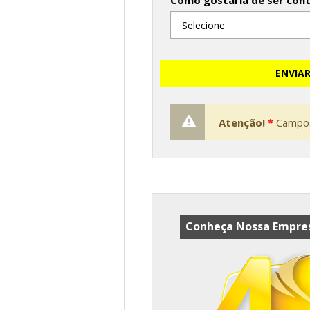
Como gostaria de ser con
ENVIA
Atenção!
*
Campos
Conheça Nossa Empres