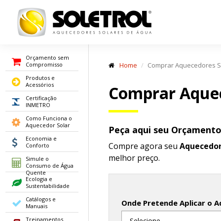
Orçamento sem
Compromisso
Home
Comprar Aquecedores So
Produtos e
Acessórios
Comprar Aquec
Certificação
INMETRO
Como Funciona o
Aquecedor Solar
Peça aqui seu Orçament
Economia e
Compre agora seu
Aquecedor
Conforto
melhor preço.
Simule o
Consumo de Água
Quente
Ecologia e
Sustentabilidade
Catálogos e
Onde Pretende Aplicar o A
Manuais
Treinamentos