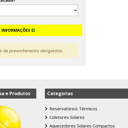
tatado?
R INFORMAÇÕES
 de preenchimento obrigatório.
a e Produtos
Categorias
Reservatórios Térmicos
Coletores Solares
Aquecedores Solares Compactos